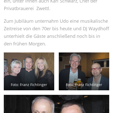
ein, unter ihnen auch Karl Schwarz, Chef der
Privatbrauerei Zwettl.
Zum Jubiläum unternahm Udo eine musikalische
Zeitreise von den 70er bis heute und DJ Waydhoff
unterhielt die Gäste anschließend noch bis in
den frühen Morgen.
Foto: Franz Fichtinger
Foto: Franz Fichtinger