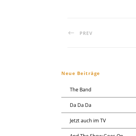
PREV
Neue Beiträge
The Band
Da Da Da
Jetzt auch im TV
And The Show Goes On