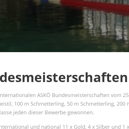
desmeisterschaften
internationalen ASKÖ Bundesmeisterschaften vom 25. 
eistil, 100 m Schmetterling, 50 m Schmetterling, 20
klasse jeden dieser Bewerbe gewonnen.
ternational und national 11 x Gold, 4 x Silber und 1 