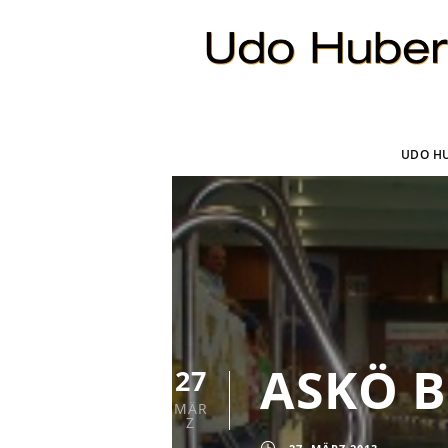
UDO H
ASKÖ B
27
MÄR
Z