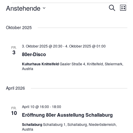
V
V
V
Anstehende
S
L
u
D
i
e
e
c
e
s
a
h
Oktober 2025
t
e
r
t
r
e
r
u
3. Oktober 2025 @ 20:30
-
4. Oktober 2025 @ 01:00
FR.
a
3
m
a
a
80er-Disco
w
n
Kulturhaus Knittelfeld
Gaaler Straße 4, Knittelfeld, Steiermark,
n
Austria
n
ä
s
h
s
s
l
April 2026
t
e
t
t
a
n
April 10 @ 16:00
-
18:00
FR.
10
.
Eröffnung 80er Ausstellung Schallaburg
a
a
l
Schallaburg
Schallaburg 1, Schallaburg, Niederösterreich,
Austria