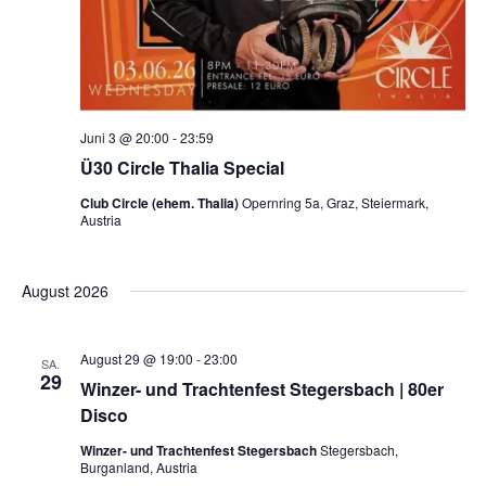
u
h
t
c
e
h
Juni 3 @ 20:00
-
23:59
n
e
Ü30 Circle Thalia Special
-
Club Circle (ehem. Thalia)
Opernring 5a, Graz, Steiermark,
u
Austria
N
n
August 2026
a
d
v
August 29 @ 19:00
-
23:00
SA.
29
Winzer- und Trachtenfest Stegersbach | 80er
A
i
Disco
Winzer- und Trachtenfest Stegersbach
Stegersbach,
n
g
Burganland, Austria