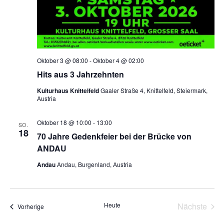
N
a
v
Oktober 3 @ 08:00
-
Oktober 4 @ 02:00
Hits aus 3 Jahrzehnten
i
Kulturhaus Knittelfeld
Gaaler Straße 4, Knittelfeld, Steiermark,
Austria
g
Oktober 18 @ 10:00
-
13:00
SO.
18
70 Jahre Gedenkfeier bei der Brücke von
a
ANDAU
Andau
Andau, Burgenland, Austria
t
i
Heute
Nächste
Veranstaltungen
Vorherige
Veransta