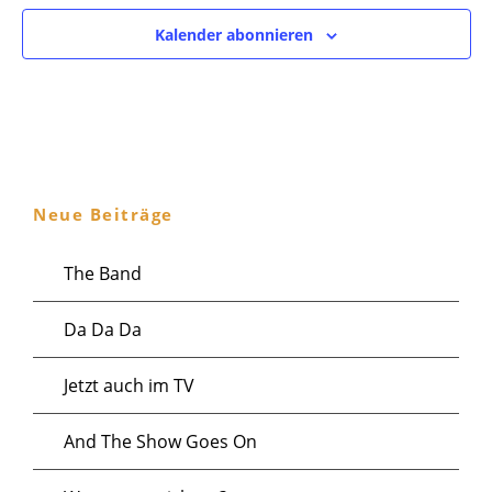
o
Kalender abonnieren
n
Neue Beiträge
The Band
Da Da Da
Jetzt auch im TV
And The Show Goes On