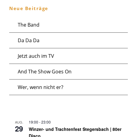
a
l
.
Neue Beiträge
a
l
t
The Band
l
t
u
Da Da Da
u
t
n
n
Jetzt auch im TV
u
g
g
And The Show Goes On
n
e
A
Wer, wenn nicht er?
g
n
n
e
s
f
19:00
-
23:00
AUG.
n
29
i
Winzer- und Trachtenfest Stegersbach | 80er
Disco