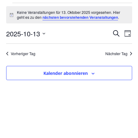
V
Keine Veranstaltungen für 13. Oktober 2025 vorgesehen. Hier
H
geht es zu den
nächsten bevorstehenden Veranstaltungen
.
e
i
n
V
V
2025-10-13
w
S
T
e
r
u
i
D
a
e
c
s
e
g
a
h
Vorheriger Tag
Nächster Tag
a
e
r
t
r
u
n
Kalender abonnieren
a
m
a
s
w
n
n
ä
t
s
h
s
l
t
a
e
t
n