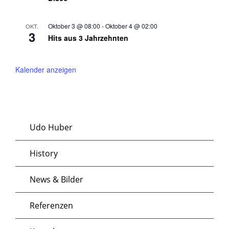
ü
S
c
r
Oktober 3 @ 08:00
-
Oktober 4 @ 02:00
OKT.
3
u
h
Hits aus 3 Jahrzehnten
1
t
c
Kalender anzeigen
3
e
h
.
n
e
Udo Huber
O
-
u
History
k
N
n
News & Bilder
a
t
d
Referenzen
v
o