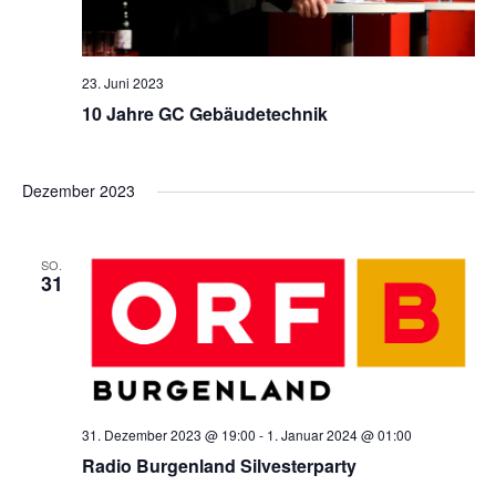
a
v
23. Juni 2023
i
10 Jahre GC Gebäudetechnik
g
Dezember 2023
a
SO.
t
31
i
o
31. Dezember 2023 @ 19:00
-
1. Januar 2024 @ 01:00
n
Radio Burgenland Silvesterparty