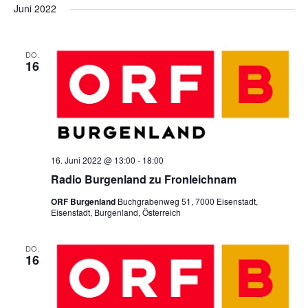
e
e
s
a
h
Juni 2022
r
t
e
r
t
e
r
a
u
DO.
a
16
m
a
n
w
n
s
n
ä
s
h
t
s
l
t
a
16. Juni 2022 @ 13:00
-
18:00
e
Radio Burgenland zu Fronleichnam
t
l
a
n
ORF Burgenland
Buchgrabenweg 51, 7000 Eisenstadt,
.
Eisenstadt, Burgenland, Österreich
t
a
l
u
DO.
l
t
16
n
u
t