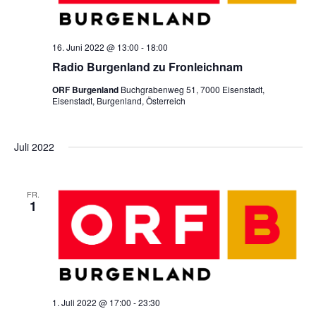
g
n
u
e
g
16. Juni 2022 @ 13:00
-
18:00
n
n
Radio Burgenland zu Fronleichnam
A
ORF Burgenland
Buchgrabenweg 51, 7000 Eisenstadt,
g
Eisenstadt, Burgenland, Österreich
n
e
Juli 2022
s
n
i
FR.
1
S
c
u
h
t
c
1. Juli 2022 @ 17:00
-
23:30