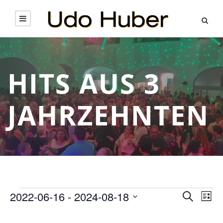
HITS AUS 3
JAHRZEHNTEN
V
V
V
2022-06-16
 - 
2024-08-18
S
L
u
D
i
e
c