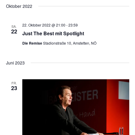
t
i
Oktober 2022
i
c
o
22. Oktober 2022 @ 21:00
-
23:59
SA.
22
h
Just The Best mit Spotlight
n
Die Remise
Stadionstraße 10, Amstetten, NÖ
t
Juni 2023
e
n
FR.
23
,
N