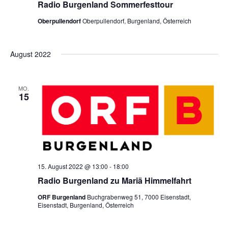
e
Radio Burgenland Sommerfesttour
h
Oberpullendorf
Oberpullendorf, Burgenland, Österreich
n
e
-
August 2022
u
N
MO.
n
15
a
d
v
A
i
15. August 2022 @ 13:00
-
18:00
n
g
Radio Burgenland zu Mariä Himmelfahrt
a
ORF Burgenland
Buchgrabenweg 51, 7000 Eisenstadt,
s
Eisenstadt, Burgenland, Österreich