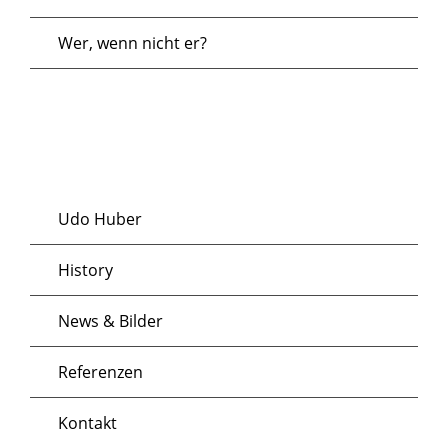
a
S
c
Wer, wenn nicht er?
n
u
h
s
t
c
e
t
h
n
a
e
Udo Huber
-
l
u
History
N
t
News & Bilder
n
a
u
Referenzen
d
v
n
Kontakt