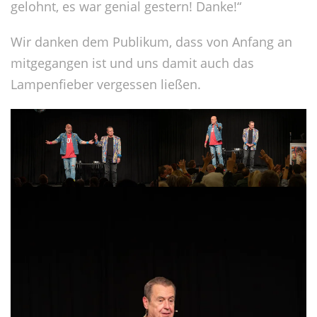
gelohnt, es war genial gestern! Danke!“
Wir danken dem Publikum, dass von Anfang an
mitgegangen ist und uns damit auch das
Lampenfieber vergessen ließen.