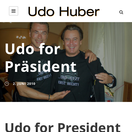
Udo for
Präsident
2. JUNI 2010
Udo for President