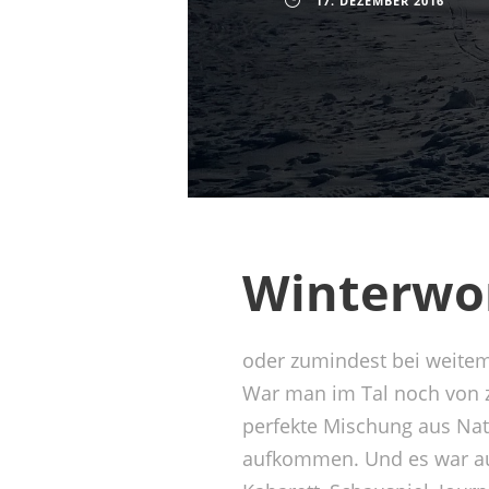
17. DEZEMBER 2016
Winterwo
oder zumindest bei weitem
War man im Tal noch von 
perfekte Mischung aus Nat
aufkommen. Und es war auc