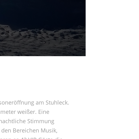
isoneröffnung am Stuhleck.
meter weißer. Eine
hnachtliche Stimmung
 den Bereichen Musik,