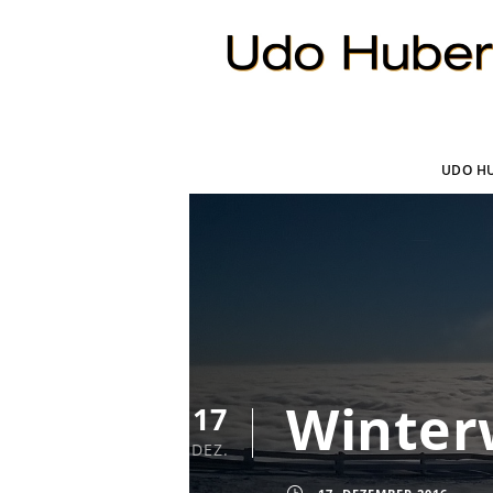
UDO H
Winter
17
DEZ.