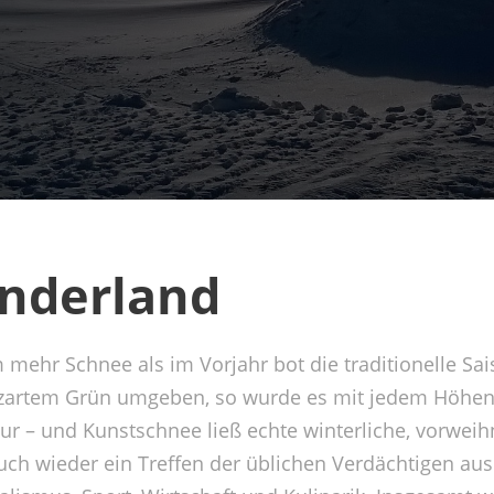
nderland
 mehr Schnee als im Vorjahr bot die traditionelle Sa
zartem Grün umgeben, so wurde es mit jedem Höhen
ur – und Kunstschnee ließ echte winterliche, vorwei
h wieder ein Treffen der üblichen Verdächtigen aus