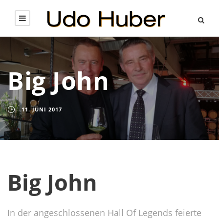
Big John
11. JUNI 2017
Big John
In der angeschlossenen Hall Of Legends feierte