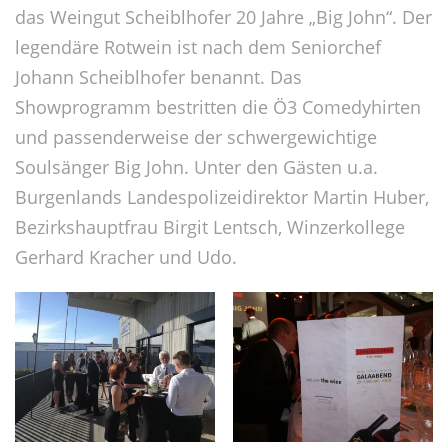
das Weingut Scheiblhofer 20 Jahre „Big John“. Der
legendäre Rotwein ist nach dem Seniorchef
Johann Scheiblhofer benannt. Das
Showprogramm bestritten die Ö3 Comedyhirten
und passenderweise der schwergewichtige
Soulsänger Big John. Unter den Gästen u.a.
Burgenlands Landespolizeidirektor Martin Huber,
Bezirkshauptfrau Birgit Lentsch, Winzerkollege
Gerhard Kracher und Udo.