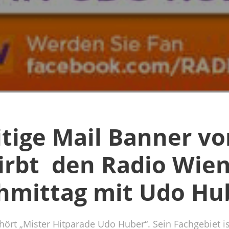
itige Mail Banner vo
rbt den Radio Wie
hmittag mit Udo Hu
ört „Mister Hitparade Udo Huber“. Sein Fachgebiet i