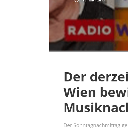
26. MAI 2017
Der derze
Wien bewi
Musiknac
Der Sonntagnachmittag geh