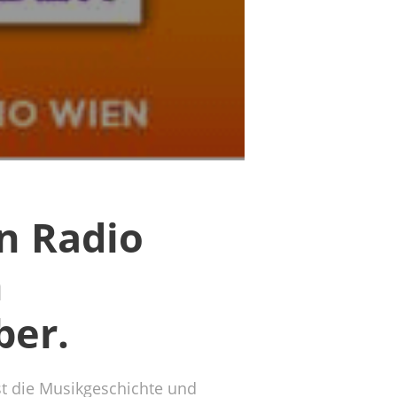
n Radio
n
ber.
st die Musikgeschichte und