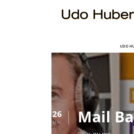
UDO H
Mail B
26
MAI