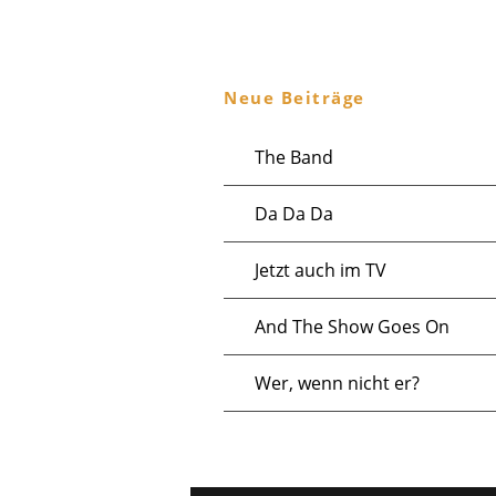
1
.
Neue Beiträge
J
u
The Band
l
Da Da Da
i
Jetzt auch im TV
2
And The Show Goes On
0
2
Wer, wenn nicht er?
5