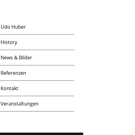
S
c
u
h
Udo Huber
t
c
History
e
h
News & Bilder
n
e
Referenzen
-
u
Kontakt
N
Veranstaltungen
n
a
d
v