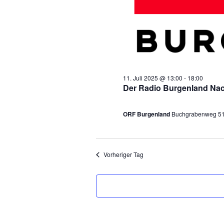
l
.
t
u
n
11. Juli 2025 @ 13:00
-
18:00
g
Der Radio Burgenland Nac
e
ORF Burgenland
Buchgrabenweg 51,
n
f
Vorheriger Tag
ü
r
1