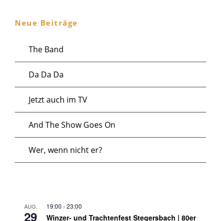
g
l
t
e
Neue Beiträge
u
t
n
The Band
n
u
f
g
Da Da Da
ü
n
A
Jetzt auch im TV
r
g
n
3
And The Show Goes On
e
0
s
Wer, wenn nicht er?
n
.
i
J
S
c
u
19:00
-
23:00
AUG.
29
Winzer- und Trachtenfest Stegersbach | 80er