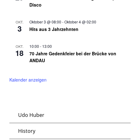
u
h
l
Disco
t
c
i
Oktober 3 @ 08:00
-
Oktober 4 @ 02:00
OKT.
e
3
2
Hits aus 3 Jahrzehnten
h
n
0
10:00
-
13:00
e
OKT.
18
70 Jahre Gedenkfeier bei der Brücke von
2
-
ANDAU
u
5
N
Kalender anzeigen
n
a
d
v
A
Udo Huber
i
History
n
g