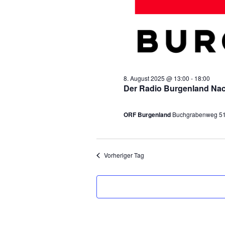
l
.
t
u
n
8. August 2025 @ 13:00
-
18:00
g
Der Radio Burgenland Nac
e
ORF Burgenland
Buchgrabenweg 51,
n
f
Vorheriger Tag
ü
r
8