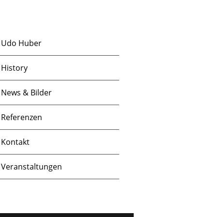
S
c
u
h
Udo Huber
t
c
History
e
h
News & Bilder
n
e
Referenzen
-
u
Kontakt
N
Veranstaltungen
n
a
d
v