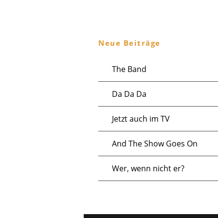
.
A
Neue Beiträge
u
g
The Band
u
Da Da Da
s
Jetzt auch im TV
t
And The Show Goes On
2
0
Wer, wenn nicht er?
2
5