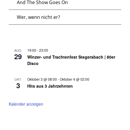
a
And The Show Goes On
S
c
Wer, wenn nicht er?
n
u
h
s
t
c
e
t
19:00
-
23:00
AUG.
h
29
Winzer- und Trachtenfest Stegersbach | 80er
n
Disco
a
e
-
Oktober 3 @ 08:00
-
Oktober 4 @ 02:00
OKT.
l
u
3
Hits aus 3 Jahrzehnten
N
t
n
a
Kalender anzeigen
u
d
v