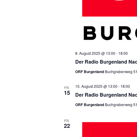
l
.
t
u
n
g
8. August 2025 @ 13:00
-
18:00
Der Radio Burgenland Nac
e
ORF Burgenland
Buchgrabenweg 51, 
n
15. August 2025 @ 13:00
-
18:00
FR.
15
Der Radio Burgenland Nac
ORF Burgenland
Buchgrabenweg 51, 
FR.
22