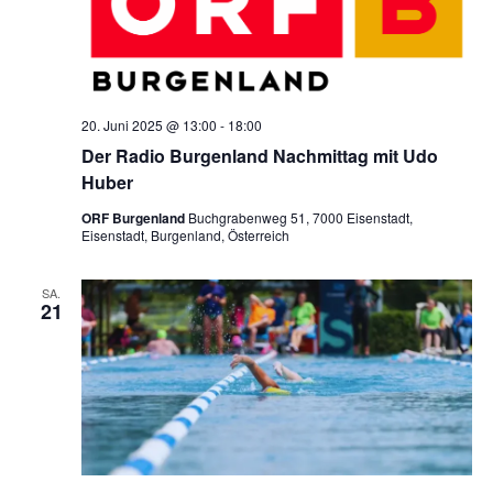
N
a
v
20. Juni 2025 @ 13:00
-
18:00
Der Radio Burgenland Nachmittag mit Udo
i
Huber
ORF Burgenland
Buchgrabenweg 51, 7000 Eisenstadt,
g
Eisenstadt, Burgenland, Österreich
a
SA.
21
t
i
o