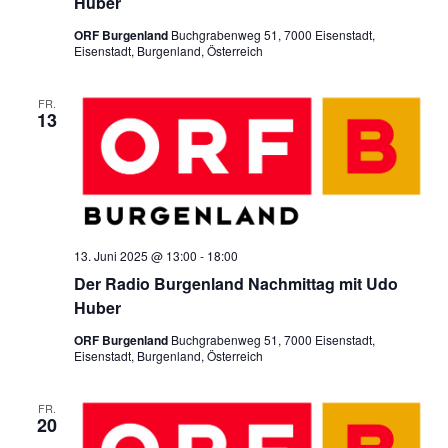
Huber
a
s
ORF Burgenland
Buchgrabenweg 51, 7000 Eisenstadt,
t
Eisenstadt, Burgenland, Österreich
i
i
FR.
c
13
o
h
n
t
13. Juni 2025 @ 13:00
-
18:00
e
Der Radio Burgenland Nachmittag mit Udo
Huber
n
ORF Burgenland
Buchgrabenweg 51, 7000 Eisenstadt,
Eisenstadt, Burgenland, Österreich
,
FR.
20