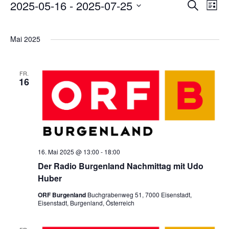
V
V
V
2025-05-16
 - 
2025-07-25
S
L
u
D
i
e
e
c
e
s
a
h
Mai 2025
r
t
e
r
t
e
r
a
u
FR.
a
16
m
a
n
w
n
s
n
ä
s
h
t
s
l
t
a
16. Mai 2025 @ 13:00
-
18:00
e
Der Radio Burgenland Nachmittag mit Udo
t
l
a
n
Huber
.
t
a
ORF Burgenland
Buchgrabenweg 51, 7000 Eisenstadt,
l
Eisenstadt, Burgenland, Österreich
u