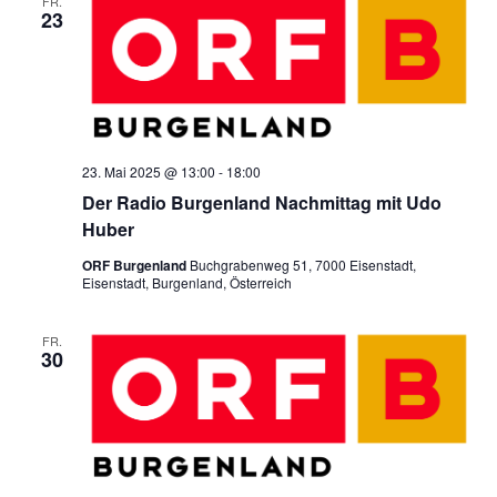
l
t
FR.
n
23
u
t
g
n
u
e
g
n
n
23. Mai 2025 @ 13:00
-
18:00
A
Der Radio Burgenland Nachmittag mit Udo
g
Huber
n
ORF Burgenland
Buchgrabenweg 51, 7000 Eisenstadt,
e
Eisenstadt, Burgenland, Österreich
s
FR.
n
30
i
S
c
u
h