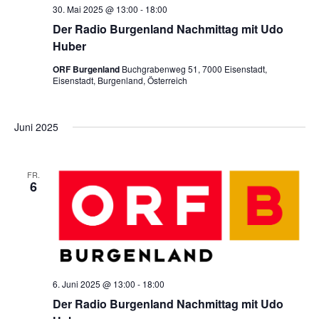
30. Mai 2025 @ 13:00
-
18:00
t
c
Der Radio Burgenland Nachmittag mit Udo
Huber
e
h
ORF Burgenland
Buchgrabenweg 51, 7000 Eisenstadt,
n
Eisenstadt, Burgenland, Österreich
e
-
Juni 2025
u
N
n
FR.
a
6
d
v
A
i
6. Juni 2025 @ 13:00
-
18:00
n
g
Der Radio Burgenland Nachmittag mit Udo